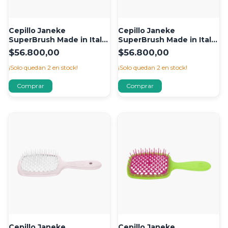
Cepillo Janeke
Cepillo Janeke
SuperBrush Made in Italy
SuperBrush Made in Italy
Fucsia y Negro
Celeste pastel
$56.800,00
$56.800,00
¡Solo quedan
2
en stock!
¡Solo quedan
2
en stock!
Cepillo Janeke
Cepillo Janeke