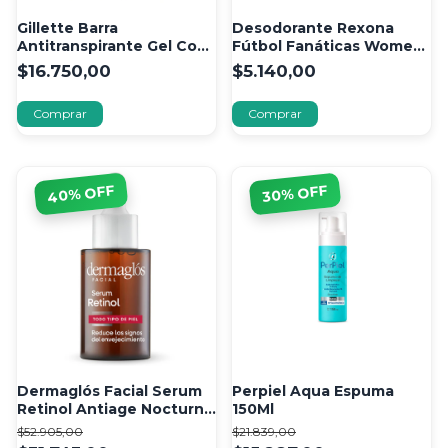
Gillette Barra
Desodorante Rexona
Antitranspirante Gel Cool
Fútbol Fanáticas Women
Wave 82 g
150 Ml
$16.750,00
$5.140,00
% OFF
% OFF
40
30
Dermaglós Facial Serum
Perpiel Aqua Espuma
Retinol Antiage Nocturno
150Ml
X 25ml
$52.905,00
$21.839,00