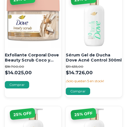
Exfoliante Corporal Dove
Sérum Gel de Ducha
Beauty Scrub Coco y
Dove Acné Control 300ml
Azúcar Moreno 280g
$18.700,00
$19.635,00
$14.025,00
$14.726,00
¡Solo quedan
5
en stock!
% OFF
% OFF
25
25