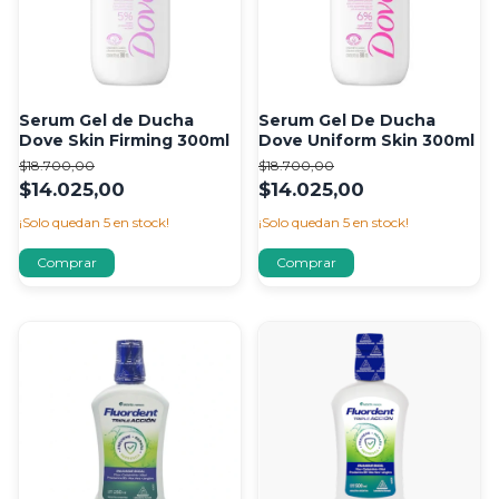
Serum Gel de Ducha
Serum Gel De Ducha
Dove Skin Firming 300ml
Dove Uniform Skin 300ml
$18.700,00
$18.700,00
$14.025,00
$14.025,00
¡Solo quedan
5
en stock!
¡Solo quedan
5
en stock!