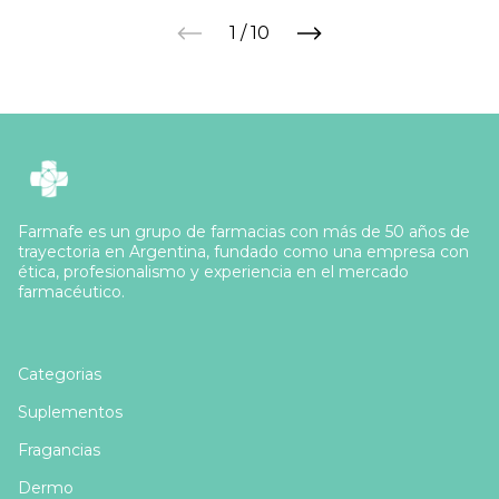
1
/
10
Farmafe es un grupo de farmacias con más de 50 años de
trayectoria en Argentina, fundado como una empresa con
ética, profesionalismo y experiencia en el mercado
farmacéutico.
Categorias
Suplementos
Fragancias
Dermo