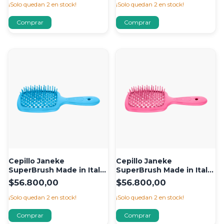
¡Solo quedan
2
en stock!
¡Solo quedan
2
en stock!
Cepillo Janeke
Cepillo Janeke
SuperBrush Made in Italy
SuperBrush Made in Italy
Azul
Fucsia
$56.800,00
$56.800,00
¡Solo quedan
2
en stock!
¡Solo quedan
2
en stock!