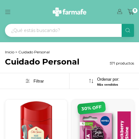
0
Inicio
>
Cuidado Personal
Cuidado Personal
571 productos
Ordenar por:
Filtrar
Más vendidos
% OFF
30