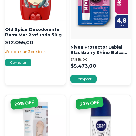
Old Spice Desodorante
Barra Mar Profundo 50 g
$12.055,00
Nivea Protector Labial
¡Solo quedan
3
en stock!
Blackberry Shine Bálsamo
Humectante
$7.818,00
$5.473,00
% OFF
% OFF
20
30