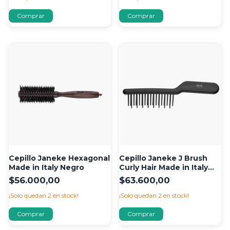
Cepillo Janeke Hexagonal
Cepillo Janeke J Brush
Made in Italy Negro
Curly Hair Made in Italy
Negro
$56.000,00
$63.600,00
¡Solo quedan
2
en stock!
¡Solo quedan
2
en stock!
Comprar