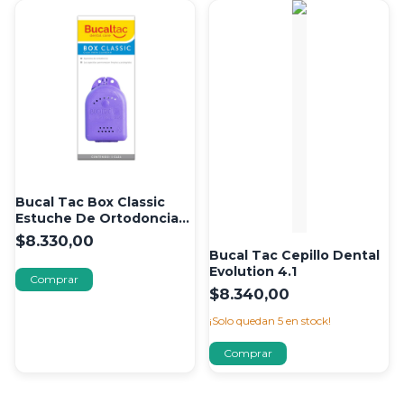
Bucal Tac Box Classic
Estuche De Ortodoncia
Para Brackets
$8.330,00
Bucal Tac Cepillo Dental
Evolution 4.1
$8.340,00
¡Solo quedan
5
en stock!