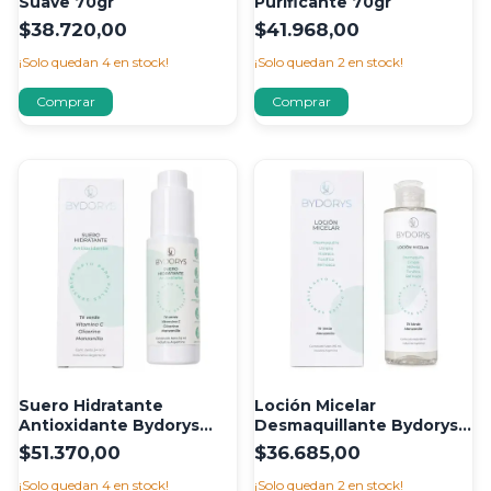
Suave 70gr
Purificante 70gr
$38.720,00
$41.968,00
¡Solo quedan
4
en stock!
¡Solo quedan
2
en stock!
Suero Hidratante
Loción Micelar
Antioxidante Bydorys
Desmaquillante Bydorys
34ml
195 Ml
$51.370,00
$36.685,00
¡Solo quedan
4
en stock!
¡Solo quedan
2
en stock!