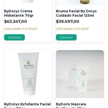
ByDorys Crema
Bruma Facial By Dorys
Hidratante 70gr
Cuidado Facial 125ml
$63.347,00
$39.097,00
¡Solo quedan
4
en stock!
¡Solo quedan
4
en stock!
ByDorys Exfoliante Facial
ByDoris Mascara