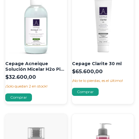
Cepage Acneique
Cepage Clarite 30 ml
Solución Micelar H2o Piel
$65.600,00
Grasa 245 Ml
$32.600,00
¡No te lo pierdas, es el último!
¡Solo quedan
2
en stock!