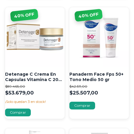
% OFF
% OFF
40
40
Detenage C Crema En
Panaderm Face Fps 50+
Capsulas Vitamina C 20%
Tono Medio 50 gr
Piel Sensible 30 caps
$89.465,00
$42.511,00
$53.679,00
$25.507,00
¡Solo quedan
3
en stock!