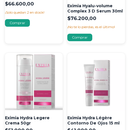
Complex 3d 15gr
$66.600,00
Eximia Hyalu-volume
Complex 3 D Serum 30ml
¡Solo quedan
2
en stock!
$76.200,00
¡No te lo pierdas, es el último!
Eximia Hydra Legere
Eximia Hydra Légère
Crema 50gr
Contorno De Ojos 15 ml