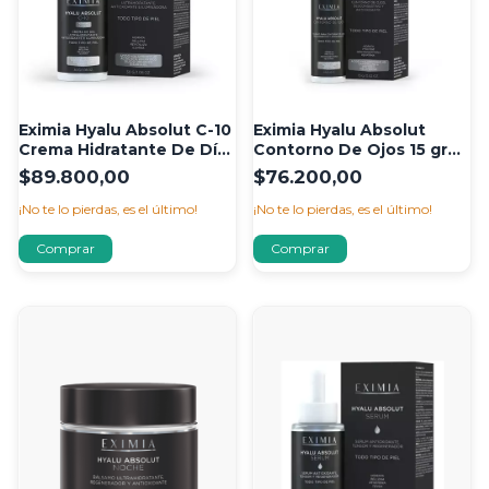
Eximia Hyalu Absolut C-10
Eximia Hyalu Absolut
Crema Hidratante De Día
Contorno De Ojos 15 gr
30gr
Piel Sensible
$89.800,00
$76.200,00
¡No te lo pierdas, es el último!
¡No te lo pierdas, es el último!