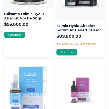
Bálsamo Eximia Hyalu
Absolut Noche 50gr
Madura
$93.000,00
Eximia Hyalu Absolut
Sérum Antiedad Tensor
Antioxidante
$89.800,00
¡No te lo pierdas, es el último!