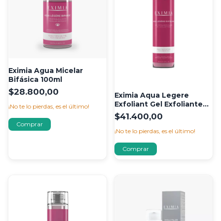
Eximia Agua Micelar
Bifásica 100ml
$28.800,00
Eximia Aqua Legere
Exfoliant Gel Exfoliante
¡No te lo pierdas, es el último!
Suave 190ml Día/Noche
$41.400,00
¡No te lo pierdas, es el último!