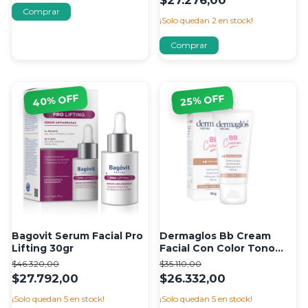
$27.276,00
¡Solo quedan
2
en stock!
% OFF
% OFF
40
25
Bagovit Serum Facial Pro
Dermaglos Bb Cream
Lifting 30gr
Facial Con Color Tono
Medio Fps30 50 G
$46.320,00
$35.110,00
$27.792,00
$26.332,00
¡Solo quedan
5
en stock!
¡Solo quedan
5
en stock!