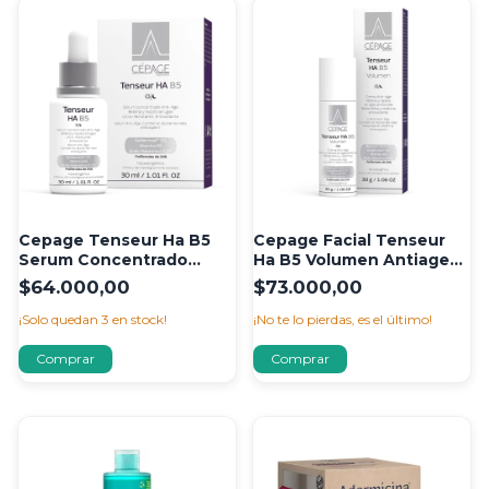
Cepage Tenseur Ha B5
Cepage Facial Tenseur
Serum Concentrado
Ha B5 Volumen Antiage
Antiedad Antiage 30ml
Piel Madura 30gr Maduras
$64.000,00
$73.000,00
Piel Sensible Normal
Día/noche
¡Solo quedan
3
en stock!
¡No te lo pierdas, es el último!