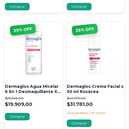
% OFF
% OFF
25
25
Dermaglos Agua Micelar
Dermaglos Crema Facial x
6 En 1 Desmaquillante X
50 ml Rosácea
400 Ml
$26.545,00
$42.375,00
$19.909,00
$31.781,00
¡Solo quedan
2
en stock!