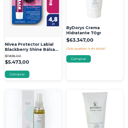
ByDorys Crema
Hidratante 70gr
$63.347,00
Nivea Protector Labial
¡Solo quedan
4
en stock!
Blackberry Shine Bálsamo
Humectante
$7.818,00
$5.473,00