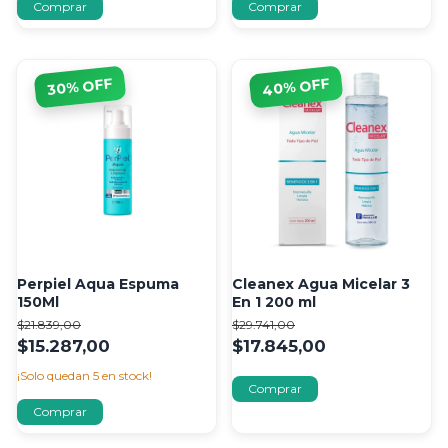
% OFF
% OFF
40
30
Perpiel Aqua Espuma
Cleanex Agua Micelar 3
150Ml
En 1 200 ml
$21.839,00
$29.741,00
$15.287,00
$17.845,00
¡Solo quedan
5
en stock!