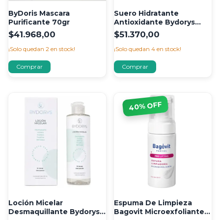
ByDoris Mascara
Suero Hidratante
Purificante 70gr
Antioxidante Bydorys
34ml
$41.968,00
$51.370,00
¡Solo quedan
2
en stock!
¡Solo quedan
4
en stock!
% OFF
40
Loción Micelar
Espuma De Limpieza
Desmaquillante Bydorys
Bagovit Microexfoliante