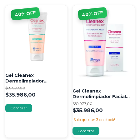
% OFF
% OFF
40
40
Gel Cleanex
Dermolimpiador
Exfoliante Oil Free 150 gr
$59.977,00
Gel Cleanex
$35.986,00
Dermolimpiador Facial
Piel Grasa Sensible 150 gr
$59.977,00
$35.986,00
¡Solo quedan
3
en stock!