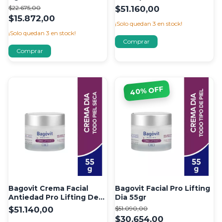
Bagovit Pro Estructura
$22.675,00
$51.160,00
60g
$15.872,00
¡Solo quedan
3
en stock!
¡Solo quedan
3
en stock!
% OFF
40
Bagovit Crema Facial
Bagovit Facial Pro Lifting
Antiedad Pro Lifting De
Dia 55gr
Dia Pieles Secas 55gr
$51.140,00
$51.090,00
$30.654,00