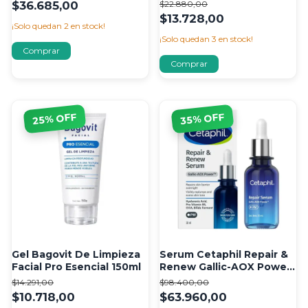
195 Ml
100 gr
$36.685,00
$22.880,00
$13.728,00
¡Solo quedan
2
en stock!
¡Solo quedan
3
en stock!
% OFF
% OFF
25
35
Gel Bagovit De Limpieza
Serum Cetaphil Repair &
Facial Pro Esencial 150ml
Renew Gallic-AOX Power
x30ml
$14.291,00
$98.400,00
$10.718,00
$63.960,00