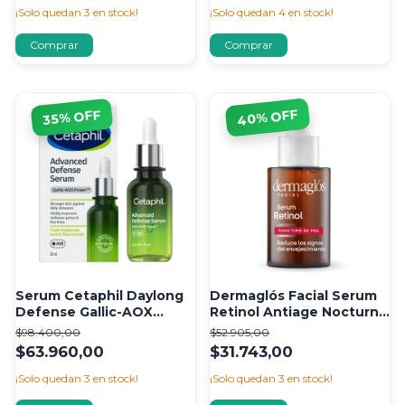
¡Solo quedan
3
en stock!
¡Solo quedan
4
en stock!
% OFF
% OFF
40
35
Serum Cetaphil Daylong
Dermaglós Facial Serum
Defense Gallic-AOX
Retinol Antiage Nocturno
Power x30ml
X 25ml
$98.400,00
$52.905,00
$63.960,00
$31.743,00
¡Solo quedan
3
en stock!
¡Solo quedan
3
en stock!