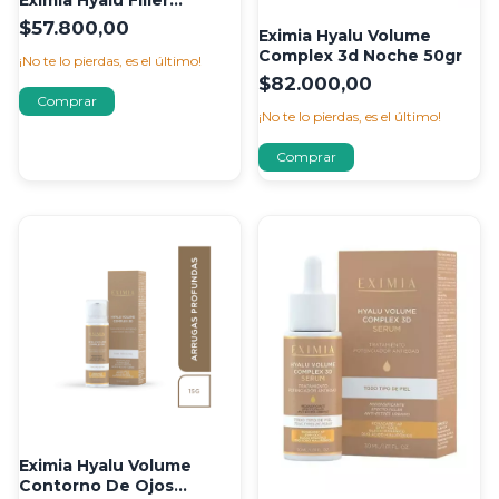
Eximia Hyalu Filler
Complex 3d 15 ml
$57.800,00
Eximia Hyalu Volume
Complex 3d Noche 50gr
¡No te lo pierdas, es el último!
$82.000,00
¡No te lo pierdas, es el último!
Eximia Hyalu Volume
Contorno De Ojos