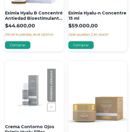
Eximia Hyalu B Concentré
Eximia Hyalu-n Concentre
Antiedad Bioestimulante
15 ml
Serum 15 ml
$44.600,00
$59.000,00
¡No te lo pierdas, es el último!
¡Solo quedan
2
en stock!
Crema Contorno Ojos