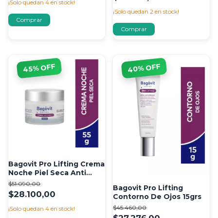
¡Solo quedan
4
en stock!
¡Solo quedan
2
en stock!
% OFF
% OFF
40
45
Bagovit Pro Lifting Crema
Noche Piel Seca Anti
Arrugas 55g
$51.090,00
Bagovit Pro Lifting
$28.100,00
Contorno De Ojos 15grs
$45.460,00
¡Solo quedan
4
en stock!