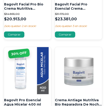
Bagovit Facial Pro Bio
Bagovit Facial Pro
Crema Nutritiva
Esencial Crema
Regeneradora De Noche
Hidratante 50ml
$34.855,00
$31.175,00
$20.913,00
$23.381,00
¡Solo quedan
2
en stock!
¡Solo quedan
3
en stock!
% OFF
30
Bagovit Pro Esencial
Crema Antiage Nutritiva
Agua Micelar 400 ml
Bio Reparadora De Noche