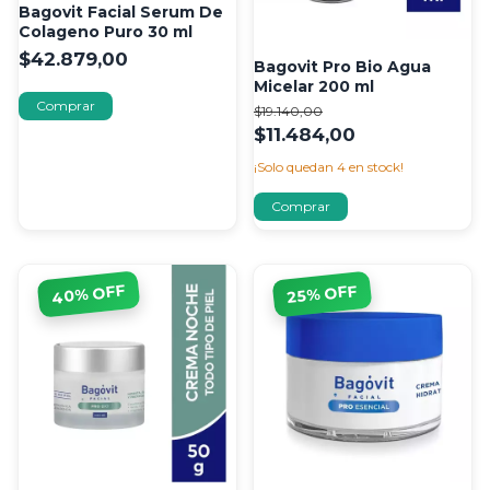
Bagovit Facial Serum De
Colageno Puro 30 ml
$42.879,00
Bagovit Pro Bio Agua
Micelar 200 ml
$19.140,00
$11.484,00
¡Solo quedan
4
en stock!
% OFF
% OFF
40
25