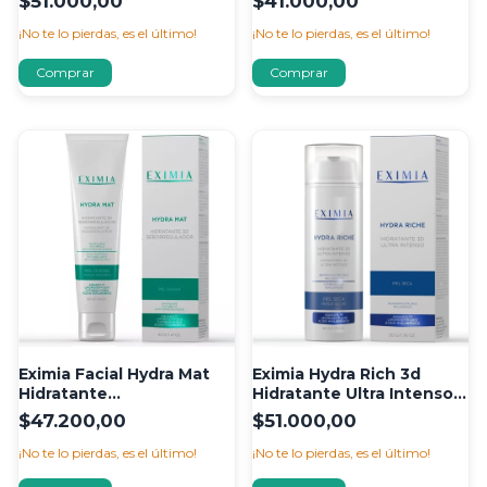
$51.000,00
$41.000,00
¡No te lo pierdas, es el último!
¡No te lo pierdas, es el último!
Eximia Facial Hydra Mat
Eximia Hydra Rich 3d
Hidratante
Hidratante Ultra Intenso
Seboregulador 40 ml
50 gr Piel Seca
$47.200,00
$51.000,00
¡No te lo pierdas, es el último!
¡No te lo pierdas, es el último!