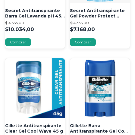
Secret Antitranspirante
Secret Antitranspirante
Barra Gel Lavanda pH 45
Gel Powder Protect
g
Cotton 45 g
$14.335,00
$14.335,00
$10.034,00
$7.168,00
Gillette Antitranspirante
Gillette Barra
Clear Gel Cool Wave 45 g
Antitranspirante Gel Cool