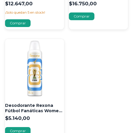
Wave 82 g
$12.647,00
$16.750,00
¡Solo quedan
5
en stock!
Desodorante Rexona
Fútbol Fanáticas Women
150 Ml
$5.140,00