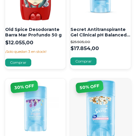
Old Spice Desodorante
Secret Antitranspirante
Barra Mar Profundo 50 g
Gel Clinical pH Balanced
45 g
$12.055,00
$25.505,00
$17.854,00
¡Solo quedan
3
en stock!
% OFF
% OFF
30
50