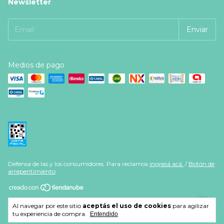
Newsletter
Medios de pago
Defensa de las y los consumidores. Para reclamos
ingresá acá.
/
Botón de
arrepentimiento
Copyright Farmafe - 20391066540 - 2026. Todos los derechos
Al navegar por este sitio
aceptás el uso de cookies
para agilizar
reservados.
tu experiencia de compra.
Entendido