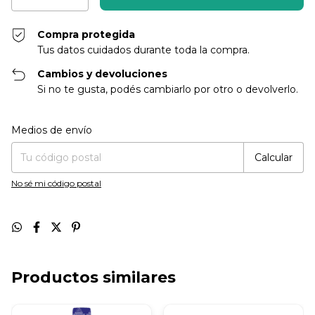
Compra protegida
Tus datos cuidados durante toda la compra.
Cambios y devoluciones
Si no te gusta, podés cambiarlo por otro o devolverlo.
Entregas para el CP:
Cambiar CP
Medios de envío
Calcular
No sé mi código postal
Productos similares