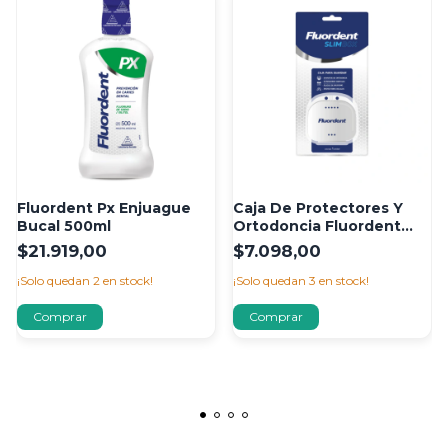
Fluordent Px Enjuague
Caja De Protectores Y
Bucal 500ml
Ortodoncia Fluordent
Slim Box
$21.919,00
$7.098,00
¡Solo quedan
2
en stock!
¡Solo quedan
3
en stock!