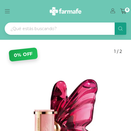
0
1
/
2
0% OFF