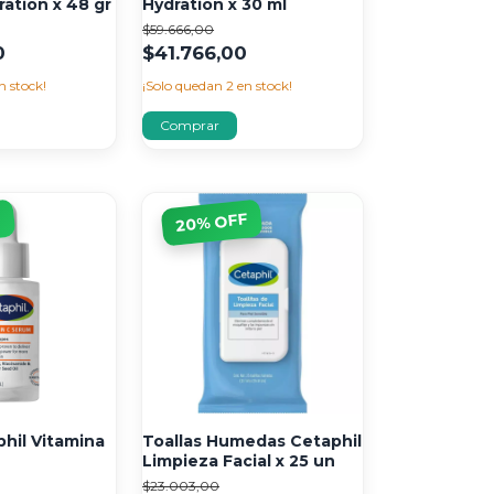
ation x 48 gr
Hydration x 30 ml
$59.666,00
0
$41.766,00
n stock!
¡Solo quedan
2
en stock!
F
% OFF
20
hil Vitamina
Toallas Humedas Cetaphil
Limpieza Facial x 25 un
$23.003,00