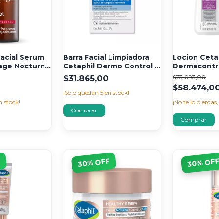
acial Serum
Barra Facial Limpiadora
Locion Ceta
iage Nocturno
Cetaphil Dermo Control x
Dermacontro
127 gr
SPF30 x 118 
$31.865,00
$73.093,00
$58.474,0
¡Solo quedan
5
en stock!
n stock!
¡No te lo pierdas,
F
% OFF
% OF
30
30