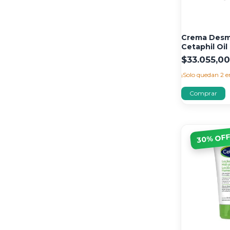
Crema Desm
Cetaphil Oil
$33.055,0
¡Solo quedan
2
e
% OF
30