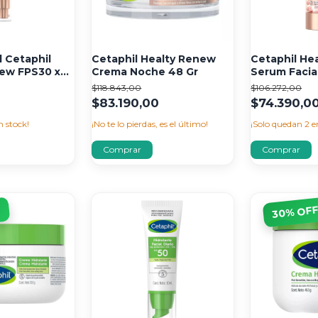
l Cetaphil
Cetaphil Healty Renew
Cetaphil He
ew FPS30 x
Crema Noche 48 Gr
Serum Facial
$118.843,00
$106.272,00
0
$83.190,00
$74.390,0
n stock!
¡No te lo pierdas, es el último!
¡Solo quedan
2
en
F
% OF
30