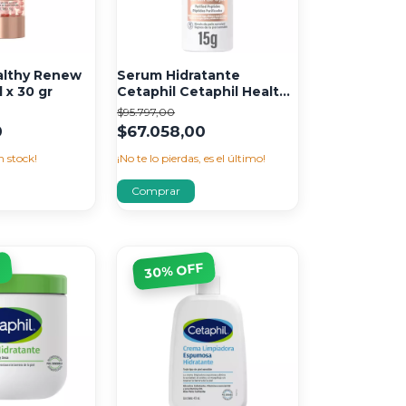
althy Renew
Serum Hidratante
 x 30 gr
Cetaphil Cetaphil Healthy
Renew x 15 ml
$95.797,00
0
$67.058,00
 stock!
¡No te lo pierdas, es el último!
F
% OFF
30