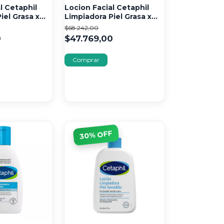
l Cetaphil
Locion Facial Cetaphil
iel Grasa x
Limpiadora Piel Grasa x
473 ml
$68.242,00
0
$47.769,00
% OFF
30