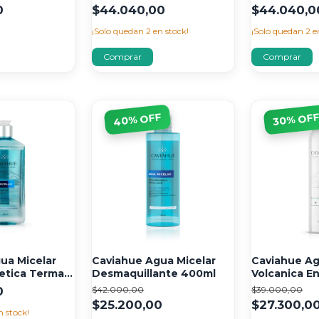
0
$44.040,00
$44.040,0
¡Solo quedan
2
en stock!
¡Solo quedan
2
en
% OFF
% OF
40
30
ua Micelar
Caviahue Agua Micelar
Caviahue Ag
tica Termal
Desmaquillante 400ml
Volcanica E
l
170ml
0
$42.000,00
$39.000,00
$25.200,00
$27.300,0
n stock!