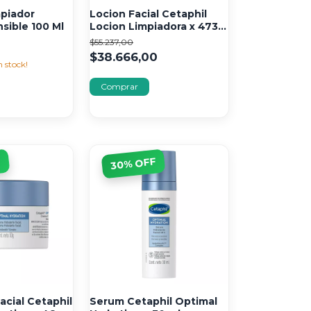
mpiador
Locion Facial Cetaphil
sible 100 Ml
Locion Limpiadora x 473
ml
0
$55.237,00
$38.666,00
 stock!
F
% OFF
30
acial Cetaphil
Serum Cetaphil Optimal