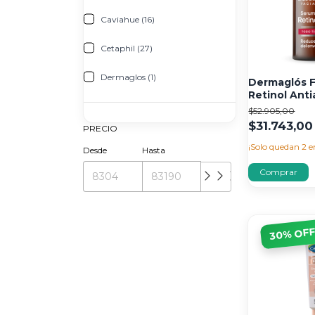
Caviahue (16)
Cetaphil (27)
Dermaglos (1)
Dermaglós F
Retinol Ant
X 25ml
$52.905,00
$31.743,00
PRECIO
¡Solo quedan
2
e
Desde
Hasta
% OF
30