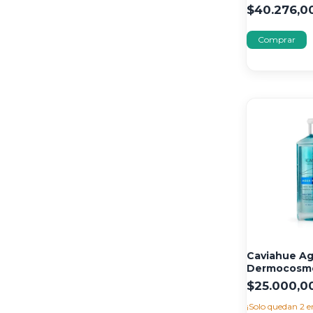
$40.276,0
Caviahue Ag
Dermocosme
Volcán 180m
$25.000,0
¡Solo quedan
2
e