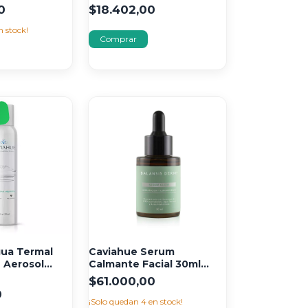
0
$18.402,00
 stock!
F
ua Termal
Caviahue Serum
n Aerosol
Calmante Facial 30ml
Balansis Glow
$61.000,00
0
¡Solo quedan
4
en stock!