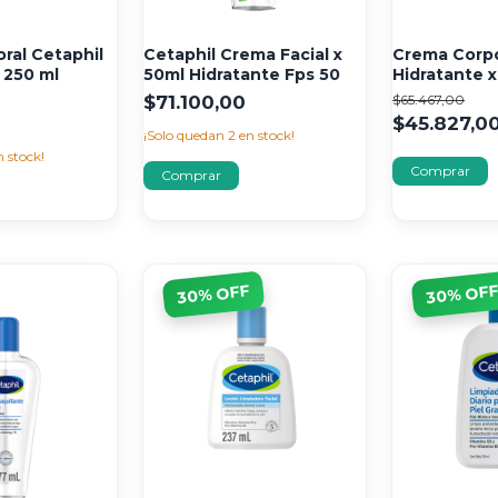
ral Cetaphil
Cetaphil Crema Facial x
Crema Corpo
 250 ml
50ml Hidratante Fps 50
Hidratante x
$71.100,00
$65.467,00
$45.827,0
¡Solo quedan
2
en stock!
 stock!
% OFF
% OF
30
30