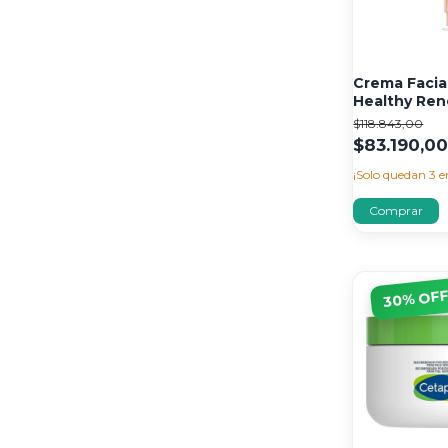
Crema Facia
Healthy Ren
30 gr
$118.843,00
$83.190,0
¡Solo quedan
3
e
% OF
30