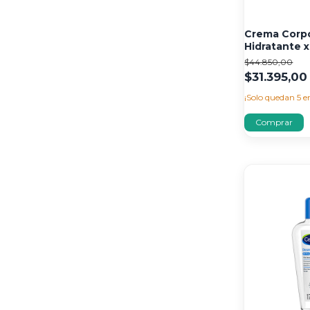
Crema Corpo
Hidratante x
$44.850,00
$31.395,00
¡Solo quedan
5
en