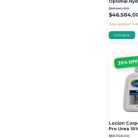
Optimal Hydr
$66.549,00
$46.584,0
¡Solo quedan
4
e
% OF
25
Locion Corp
Pro Urea 10%
$53.702,00