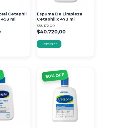
ral Cetaphil
Espuma De Limpieza
 453 ml
Cetaphil x 473 ml
$58.172,00
0
$40.720,00
F
% OFF
30