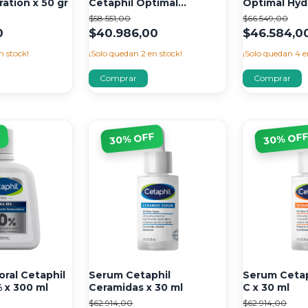
ation x 50 gr
Cetaphil Optimal
Optimal Hydr
Hydration x 15 ml
$58.551,00
$66.549,00
0
$40.986,00
$46.584,0
n stock!
¡Solo quedan
2
en stock!
¡Solo quedan
4
e
% OFF
% OF
F
30
30
oral Cetaphil
Serum Cetaphil
Serum Cetap
 x 300 ml
Ceramidas x 30 ml
C x 30 ml
$62.914,00
$62.914,00