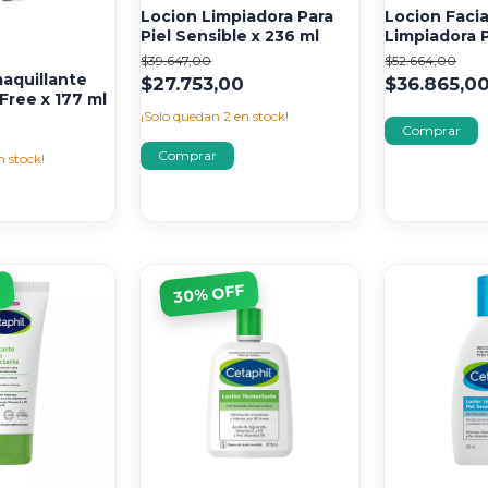
Locion Limpiadora Para
Locion Facia
Piel Sensible x 236 ml
Limpiadora P
237 ml
$39.647,00
$52.664,00
aquillante
$27.753,00
$36.865,0
 Free x 177 ml
¡Solo quedan
2
en stock!
0
n stock!
F
% OFF
30