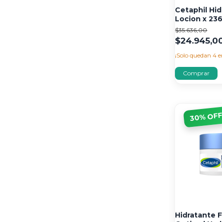
Cetaphil Hi
Locion x 236
$35.636,00
$24.945,0
¡Solo quedan
4
e
% OF
30
Hidratante F