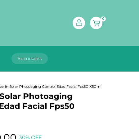
0
Sucursales
cerin Solar Photoaging Control Edad Facial Fps50 X50ml
 Solar Photoaging
Edad Facial Fps50
9,00
30
% OFF