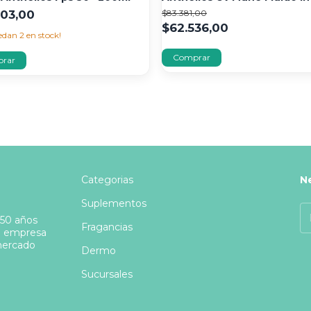
SPF50 x 50 ml
803,00
$83.381,00
$62.536,00
uedan
2
en stock!
Categorias
N
Suplementos
 50 años
Fragancias
a empresa
 mercado
Dermo
Sucursales