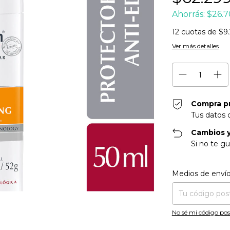
Ahorrás:
$26.7
12
cuotas de
$9.
Ver más detalles
Compra p
Tus datos 
Cambios y
Si no te gu
Entregas para el CP
Medios de enví
No sé mi código pos