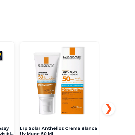
% OFF
30
osay
Lrp Solar Anthelios Crema Blanca
La Roche-pos
isible
Uv Mune 50 Ml
Mune Fluido