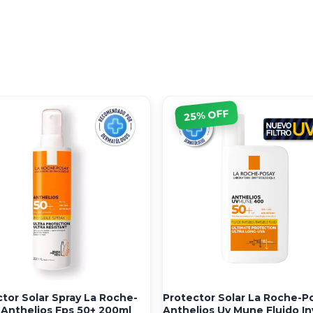
% OFF
25
tor Solar Spray La Roche-
Protector Solar La Roche-P
 Anthelios Fps 50+ 200ml
Anthelios Uv Mune Fluido Inv