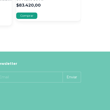
$83.420,00
$83.381,00
$58.367,00
ewsletter