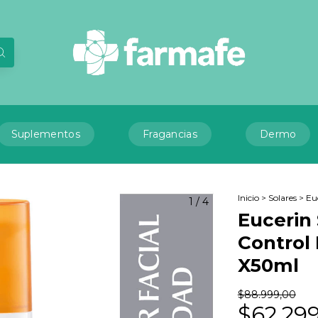
Suplementos
Fragancias
Dermo
Inicio
>
Solares
>
Eu
1
/
4
Eucerin
Control 
X50ml
$88.999,00
$62.29