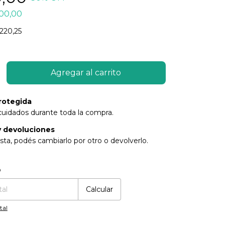
00,00
220,25
rotegida
cuidados durante toda la compra.
 devoluciones
sta, podés cambiarlo por otro o devolverlo.
:
Cambiar CP
o
Calcular
tal