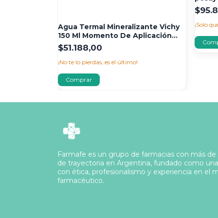
$95.
 Capital
¡Solo q
Agua Termal Mineralizante Vichy
0+ 200ml
150 Ml Momento De Aplicación
Día/noche Tipo De Piel Sensible
$51.188,00
¡No te lo pierdas, es el último!
Farmafe es un grupo de farmacias con más de
de trayectoria en Argentina, fundado como un
con ética, profesionalismo y experiencia en el
farmacéutico.