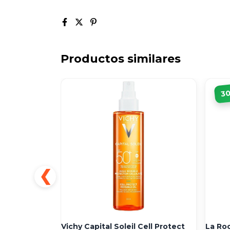
Productos similares
3
elios Fps50+
Vichy Capital Soleil Cell Protect
La Ro