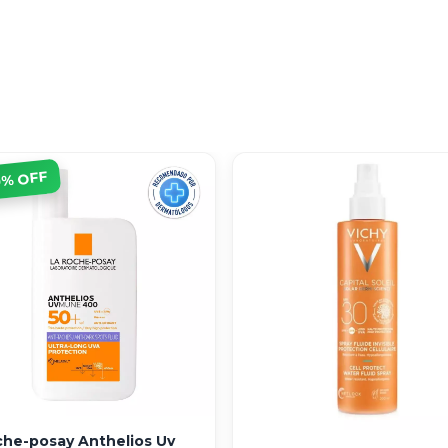
% OFF
0
che-posay Anthelios Uv