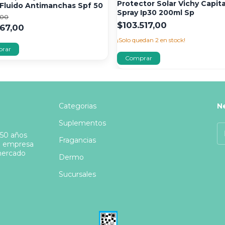
Protector Solar Vichy Capita
Fluido Antimanchas Spf 50
Spray Ip30 200ml Sp
,00
$103.517,00
67,00
¡Solo quedan
2
en stock!
Categorias
N
Suplementos
 50 años
Fragancias
a empresa
 mercado
Dermo
Sucursales