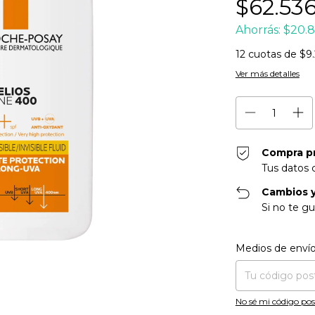
$62.53
Ahorrás:
$20.8
12
cuotas de
$9.
Ver más detalles
Compra p
Tus datos 
Cambios y
Si no te gu
Entregas para el CP
Medios de enví
No sé mi código pos