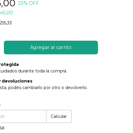
6,00
25
% OFF
45,00
255,33
rotegida
cuidados durante toda la compra.
 devoluciones
sta, podés cambiarlo por otro o devolverlo.
:
Cambiar CP
o
Calcular
tal