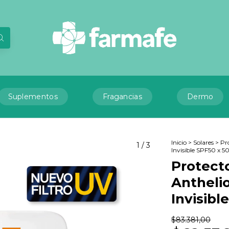
Suplementos
Fragancias
Dermo
Inicio
>
Solares
>
Pr
1
/
3
Invisible SPF50 x 5
Protect
Antheli
Invisibl
$83.381,00