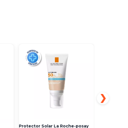
Protector Solar La Roche-posay
La Roche Pos