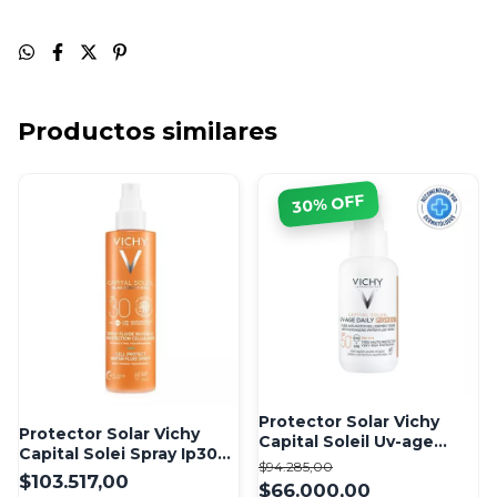
Productos similares
% OFF
30
Protector Solar Vichy
Protector Solar Vichy
Capital Soleil Uv-age
Capital Solei Spray Ip30
Daily Fps 50 Con Color
$94.285,00
200ml Sp
$103.517,00
$66.000,00