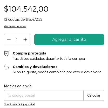
$104.542,00
12
cuotas de
$15.472,22
Ver más detalles
Compra protegida
Tus datos cuidados durante toda la compra.
Cambios y devoluciones
Si no te gusta, podés cambiarlo por otro o devolverlo.
Entregas para el CP:
Cambiar CP
Medios de envío
Calcular
No sé mi código postal