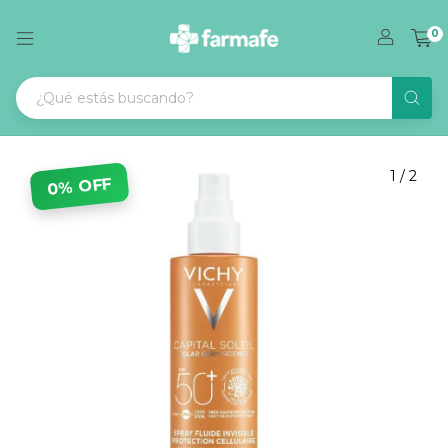
0
1
/
2
0% OFF