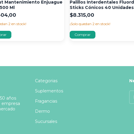
ut Mantenimiento Enjuague
Palillos Interdentales Fluor
 500 Ml
Sticks Cónicos 40 Unidades
404,00
$8.315,00
uedan
2
en stock!
¡Solo quedan
2
en stock!
Categorias
N
Suplementos
 50 años
Fragancias
a empresa
 mercado
Dermo
Sucursales