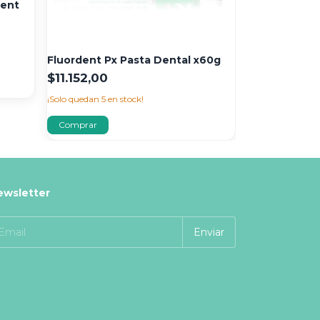
dent
Sensident Co
$15.588,00
¡Solo quedan
4
en
Fluordent Px Pasta Dental x60g
$11.152,00
¡Solo quedan
5
en stock!
ewsletter