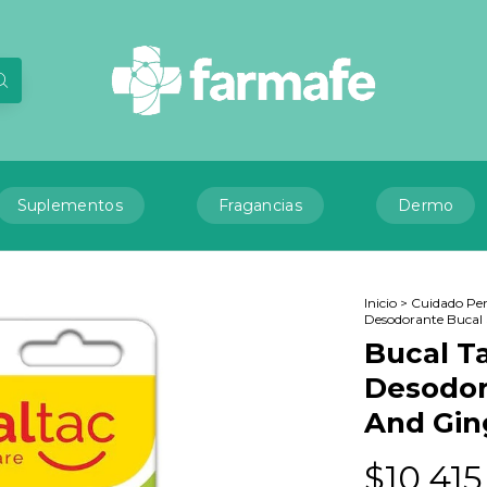
Suplementos
Fragancias
Dermo
Inicio
>
Cuidado Per
Desodorante Bucal
Bucal T
Desodor
And Gin
$10.415