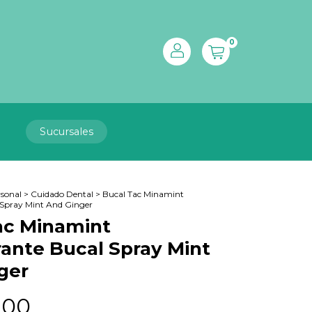
0
Sucursales
sonal
>
Cuidado Dental
>
Bucal Tac Minamint
 Spray Mint And Ginger
ac Minamint
ante Bucal Spray Mint
ger
,00