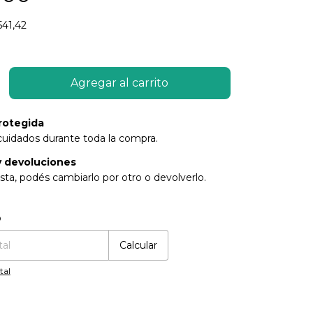
541,42
rotegida
cuidados durante toda la compra.
 devoluciones
sta, podés cambiarlo por otro o devolverlo.
:
Cambiar CP
o
Calcular
tal